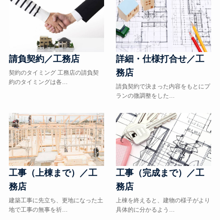
請負契約／工務店
詳細・仕様打合せ／工
務店
契約のタイミング 工務店の請負契
約のタイミングは各…
請負契約で決まった内容をもとにプ
ランの微調整をした…
工事（上棟まで）／工
工事（完成まで）／工
務店
務店
建築工事に先立ち、更地になった土
上棟を終えると、建物の様子がより
地で工事の無事を祈…
具体的に分かるよう…