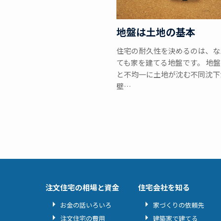
地盤は土地の基本
住宅の耐久性を決めるのは、な
ても家を建てる地盤です。 地
と不均一に土地が沈む不同沈下
壁…
注文住宅の相場と資金
住宅会社を知る
お金の話いろいろ
家づくりの依頼先
注文住宅の費用
建築家で建てる