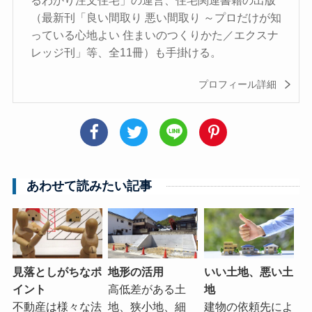
るわかり注文住宅」の運営、住宅関連書籍の出版
（最新刊「良い間取り 悪い間取り ～プロだけが知
っている心地よい 住まいのつくりかた／エクスナ
レッジ刊」等、全11冊）も手掛ける。
プロフィール詳細
あわせて読みたい記事
見落としがちなポ
地形の活用
いい土地、悪い土
イント
高低差がある土
地
不動産は様々な法
地、狭小地、細
建物の依頼先によ