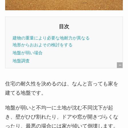
目次
建物の重量により必要な地耐力が異なる
地形からおおよその検討をする
地盤が弱い場合
地盤調査
[
非
住宅の耐久性を決めるのは、なんと言っても家を
表
建てる地盤です。
示
]
地盤が弱いと不均一に土地が沈む不同沈下が起
き、壁がひび割れたり、ドアや窓が開きづらくな
ったり、最悪の場合には家が傾いて倒壊します。