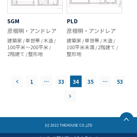
SGM
PLD
彦根明・アンドレア
彦根明・アンドレア
建築家
単世帯
木造
建築家
単世帯
木造
100平米～200平米
100平米未満
2階建て
2階建て
整形地
整形地
...
...
1
33
34
35
53
(c) 2022 THEHOUSE CO.,LTD