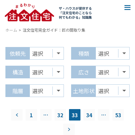
ザ・ハウスが提供する
「注文住宅のことなら
何でもわかる」知識集
ホーム
注文住宅完全ガイド：
匠の間取り集
依頼先
種類
構造
広さ
階層
土地形状
...
...
1
32
33
34
53