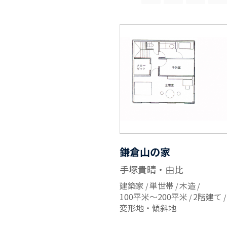
鎌倉山の家
手塚貴晴・由比
建築家
単世帯
木造
100平米～200平米
2階建て
変形地・傾斜地