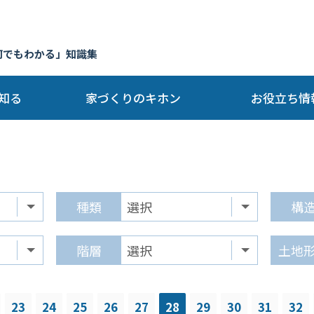
何でもわかる」知識集
知る
家づくりのキホン
お役立ち情
種類
構
階層
土地
23
24
25
26
27
28
29
30
31
32