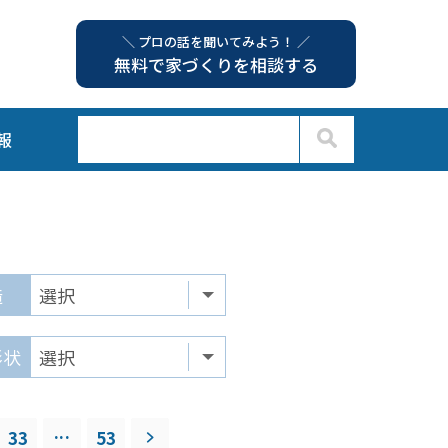
＼ プロの話を聞いてみよう！ ／
無料で家づくりを相談する
報
造
形状
...
33
53