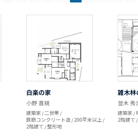
白楽の家
雑木林
小野 喜規
並木 秀
建築家
二世帯
建築家
鉄筋コンクリート造
200平米以上
2階建て
2階建て
整形地