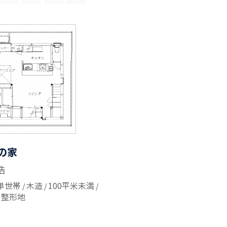
の家
浩
単世帯
木造
100平米未満
整形地