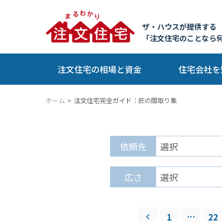
ザ・ハウスが提供する
「注文住宅のことなら
注文住宅の相場と資金
住宅会社を
ホーム
注文住宅完全ガイド：
匠の間取り集
依頼先
広さ
...
1
22