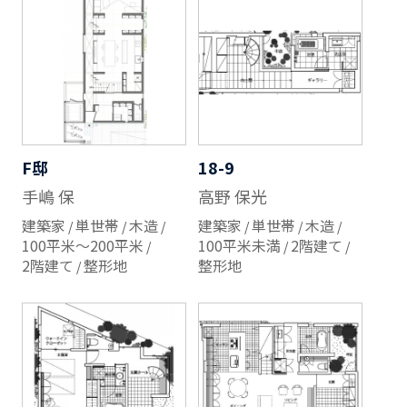
F邸
18-9
手嶋 保
高野 保光
建築家
単世帯
木造
建築家
単世帯
木造
100平米～200平米
100平米未満
2階建て
2階建て
整形地
整形地