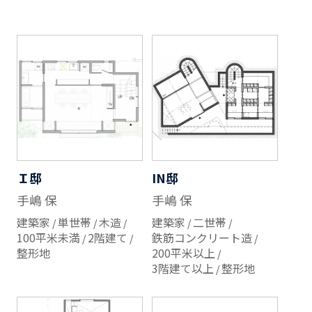
Ｉ邸
IN邸
手嶋 保
手嶋 保
建築家
単世帯
木造
建築家
二世帯
100平米未満
2階建て
鉄筋コンクリート造
整形地
200平米以上
3階建て以上
整形地