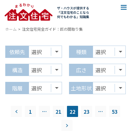
ザ・ハウスが提供する
「注文住宅のことなら
何でもわかる」知識集
ホーム
注文住宅完全ガイド：
匠の間取り集
依頼先
種類
構造
広さ
階層
土地形状
...
...
1
21
22
23
53