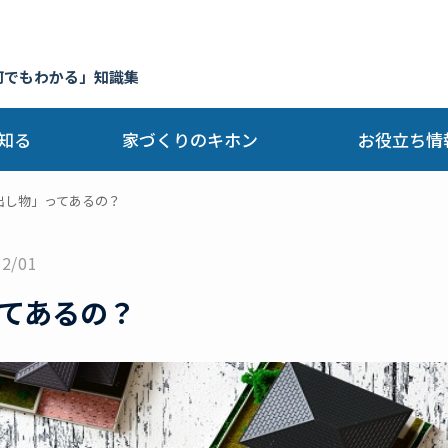
何でもわかる」知識集
知る
家づくりのキホン
お役立ち情
出し物」ってあるの？
12/01
てあるの？