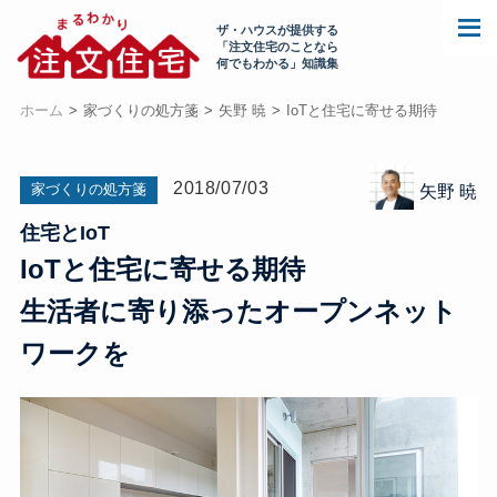
ザ・ハウスが提供する
「注文住宅のことなら
何でもわかる」知識集
ホーム
家づくりの処方箋
矢野 暁
IoTと住宅に寄せる期待
2018/07/03
家づくりの処方箋
矢野 暁
住宅とIoT
IoTと住宅に寄せる期待
生活者に寄り添ったオープンネット
ワークを