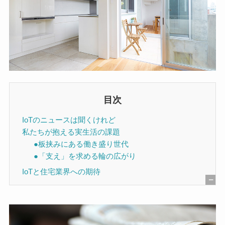
目次
IoTのニュースは聞くけれど
私たちが抱える実生活の課題
●板挟みにある働き盛り世代
●「支え」を求める輪の広がり
IoTと住宅業界への期待
[
非
表