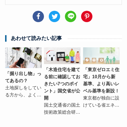
あわせて読みたい記事
「木造住宅を建て
「東京ゼロエミ住
「掘り出し物」っ
る前に確認してお
宅」10月から新
てあるの？
きたい7つのポイ
基準、より高いレ
土地探しをしてい
ント」国交省が公
ベル基準を新設！
る方から、よく…
開
東京都が独自に設
国土交通省の国土
けている省エネ…
技術政策総合研…