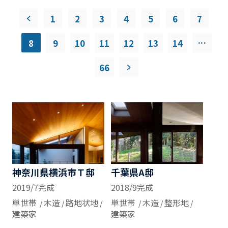
1
2
3
4
5
6
7
...
8
9
10
11
12
13
14
66
神奈川県横浜市Ｔ邸
千葉県A邸
2019/7完成
2018/9完成
単世帯
木造
路地状地
単世帯
木造
整形地
建築家
建築家