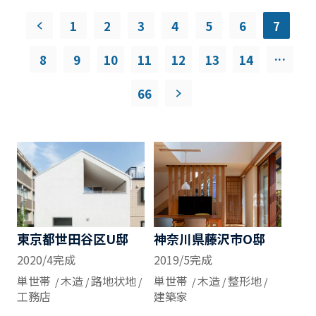
1
2
3
4
5
6
7
...
8
9
10
11
12
13
14
66
東京都世田谷区U邸
神奈川県藤沢市O邸
2020/4完成
2019/5完成
単世帯
木造
路地状地
単世帯
木造
整形地
工務店
建築家