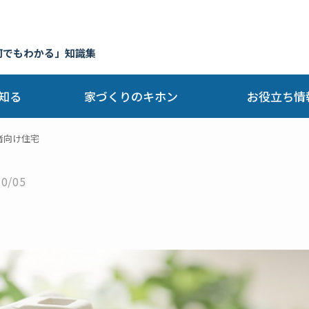
何でもわかる」知識集
知る
家づくりのキホン
お役立ち情
者向け住宅
10/05