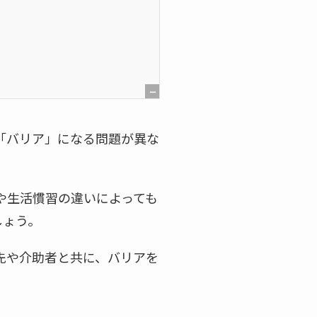
[
非
「バリア」になる問題が異な
表
示
]
や生活慣習の違いによっても
しょう。
先や介助者と共に、バリアを