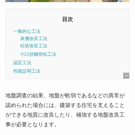
目次
一般的な工法
表層改良工法
柱状改良工法
小口径鋼管杭工法
認定工法
性能証明工法
[
非
地盤調査の結果、地盤が軟弱であるなどの異常が
表
認められた場合には、建築する住宅を支えること
示
ができる地質に改良したり、補強する地盤改良工
]
事が必要となります。