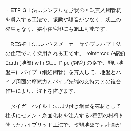
・ETP-G工法…シンプルな形状の回転貫入鋼管杭
を貫入する工法で、振動や騒音が少なく、残土の
発生もなく、狭小住宅地にも施工可能です。
・RES-P工法…ハウスメーカー等のプレハブ工法
の住宅でよく採用される工です。Reinforced (補強)
Earth (地盤) with Steel Pipe (鋼管) の略で、弱い地
盤中にパイプ（細経鋼管）を貫入して、地盤とパ
イプ周面の摩擦力とパイプ先端の支持力との複合
作用により、沈下を防ぎます。
・タイガーパイル工法…段付き鋼管を芯材として
柱状にセメント系固化材を注入する2種類の材料を
使ったハイブリッド工法で、軟弱地盤でも計画が