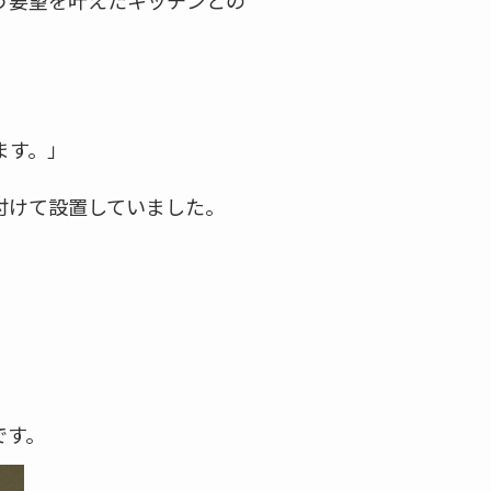
う要望を叶えたキッチンとの
ます。」
付けて設置していました。
です。