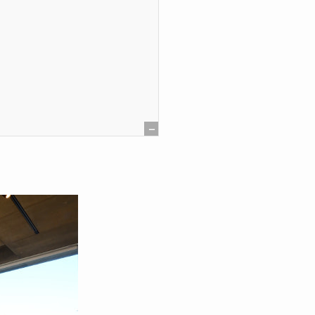
[
非
表
示
]