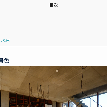
目次
した家
景色