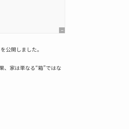
[
非
書」を公開しました。
表
示
果、家は単なる“箱”ではな
]