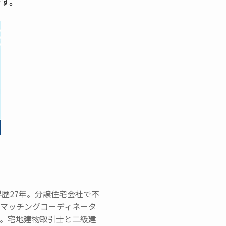
です。
界歴27年。分譲住宅会社で不
のマッチングコーディネータ
在）。宅地建物取引士と二級建