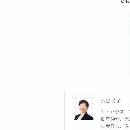
でも
八谷 芳子
ザ・ハウス 
動産仲介、大
に就任し、過