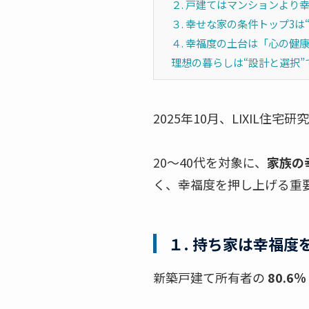
２. 戸建てはマンションより
３. 幸せな家の条件トップ3
４. 幸福度の土台は「心の健
理想の暮らしは“設計と選択”
2025年10月、LIXIL
20〜40代を対象に、
家族の
く、幸福度を押し上げる重
１. 持ち家は幸福度
新築戸建て所有者の
80.6％