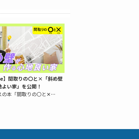
ube】間取りの〇と×「斜め壁
地よい家」を公開！
スの本「間取りの〇と✕…