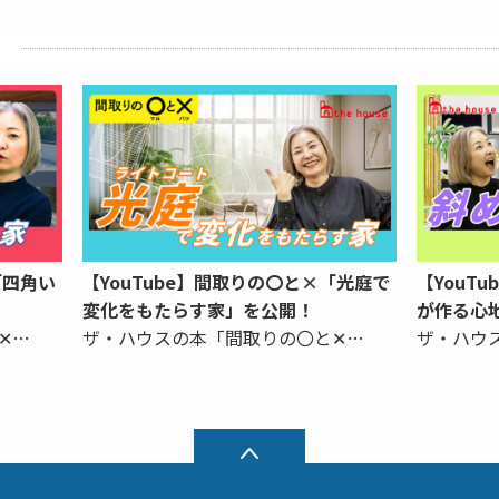
「四角い
【YouTube】間取りの〇と×「光庭で
【YouT
変化をもたらす家」を公開！
が作る心
✕…
ザ・ハウスの本「間取りの〇と✕…
ザ・ハウ