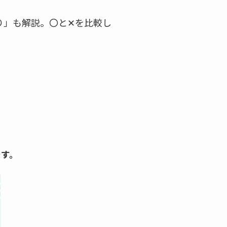
り」も解説。〇と✕を比較し
です。