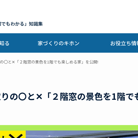
何でもわかる」知識集
知る
家づくりのキホン
お役立ち情
取りの〇と✕「２階窓の景色を1階でも楽しめる家」を公開!
】間取りの〇と✕「２階窓の景色を1階