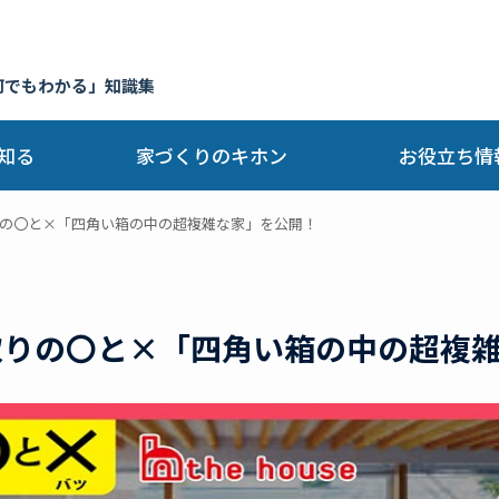
何でもわかる」知識集
知る
家づくりのキホン
お役立ち情
間取りの〇と×「四角い箱の中の超複雑な家」を公開！
】間取りの〇と×「四角い箱の中の超複