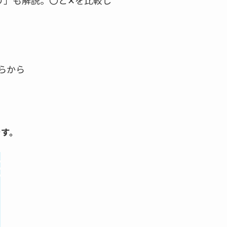
り」も解説。〇と✕を比較し
らから
です。