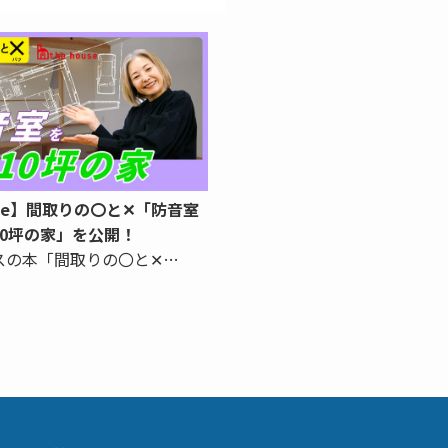
ube】間取りの〇と✕「防音室
10坪の家」を公開！
スの本「間取りの〇と✕…