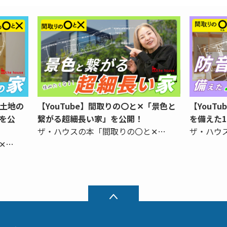
「土地の
【YouTube】間取りの〇と✕「景色と
【YouT
を公
繋がる超細長い家」を公開！
を備えた
ザ・ハウスの本「間取りの〇と✕…
ザ・ハウ
✕…