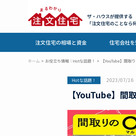
ザ・ハウスが提供する
「注文住宅のことなら
注文住宅の相場と資金
住宅会社を
ホーム
お役立ち情報：Hotな話題！
【YouTube】
2023/07/16
Hotな話題！
【YouTube