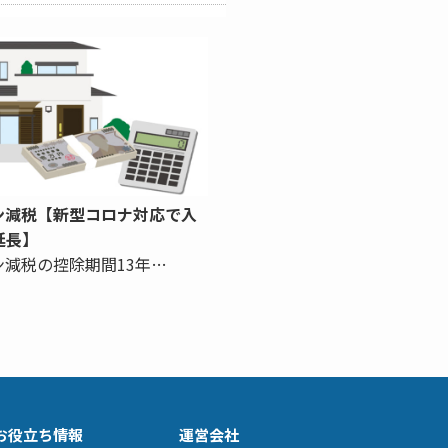
ン減税【新型コロナ対応で入
延長】
ン減税の控除期間13年…
お役立ち情報
運営会社