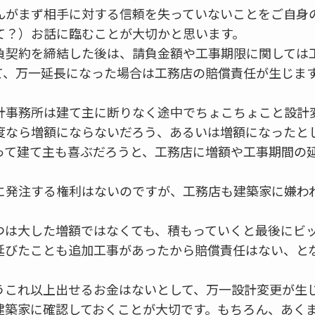
んがまず相手に対する信頼を失っていないことをご自身
て？）お話に臨むことが大切かと思います。
負契約を締結した後は、請負金額や工事期限に関しては
て、万一延長になった場合は工務店の賠償責任が生じま
計事務所は建て主に断りなく途中でちょこちょこと設計
度なら増額にならないだろう、あるいは増額になったと
って建て主も喜ぶだろうと、工務店に増額や工事期間の
に発注する権利はないのですが、工務店も建築家に嫌わ
つは大した増額ではなくても、積もっていくと最後にビ
延びたことも追加工事があったから賠償責任はない、と
うこれ以上出せるお金はないとして、万一設計変更が生
建築家に確認しておくことが大切です。もちろん、あく