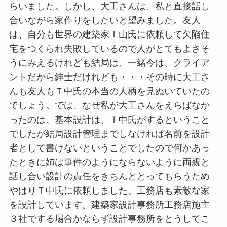
らいました。しかし、大工さんは、私と直接話し
合いながら家作りをしたいと望みました。友人
は、自分も世界の建築家Ｉ山氏に依頼して欠陥住
宅をつくられ失敗しているので人がとてもよさそ
うにみえるけれども結局は、一緒今は、クライア
ントだから紳士だけれども・・・その時に大工さ
んも友人もＴ中氏の本当の人柄を見ぬいていたの
でしょう。では、なぜ私が大工さんをえらばなか
ったのは、基本設計は、Ｔ中氏がするということ
でしたが結局設計管理までしなければ名前を設計
者として書けないということでしたので何かあっ
たときに姉は事件のようにならないように両親と
話し合い設計の責任をきちんととってもらうため
やはりＴ中氏に依頼しました。工務店も素敵な家
を設計しています。建築家設計事務所工務店施主
３社でする場合かならず設計事務所をとうしてこ