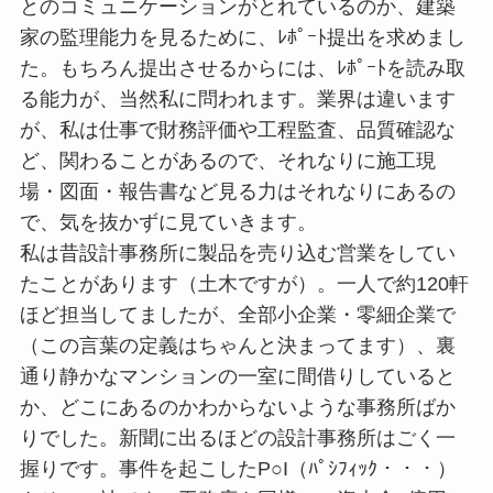
とのコミュニケーションがとれているのか、建築
家の監理能力を見るために、ﾚﾎﾟｰﾄ提出を求めまし
た。もちろん提出させるからには、ﾚﾎﾟｰﾄを読み取
る能力が、当然私に問われます。業界は違います
が、私は仕事で財務評価や工程監査、品質確認な
ど、関わることがあるので、それなりに施工現
場・図面・報告書など見る力はそれなりにあるの
で、気を抜かずに見ていきます。
私は昔設計事務所に製品を売り込む営業をしてい
たことがあります（土木ですが）。一人で約120軒
ほど担当してましたが、全部小企業・零細企業で
（この言葉の定義はちゃんと決まってます）、裏
通り静かなマンションの一室に間借りしていると
か、どこにあるのかわからないような事務所ばか
りでした。新聞に出るほどの設計事務所はごく一
握りです。事件を起こしたP○I（ﾊﾟｼﾌｨｯｸ・・・）