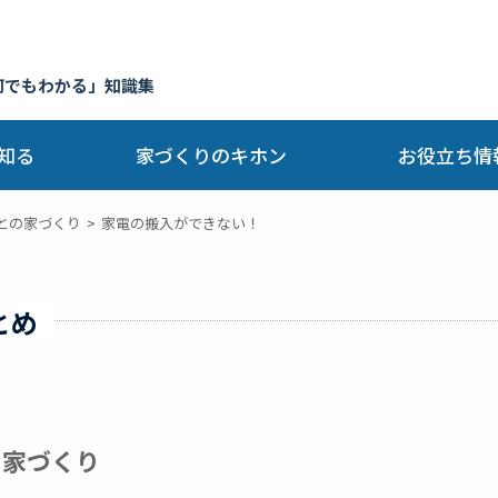
何でもわかる」知識集
知る
家づくりのキホン
お役立ち情
との家づくり
家電の搬入ができない！
とめ
の家づくり