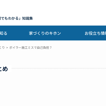
何でもわかる」知識集
知る
家づくりのキホン
お役立ち情
くり
ボイラー施工ミスで自己負担？
とめ
り