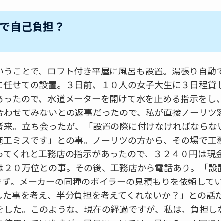
で自己負担？
いうことで、ロフト付き平屋に風呂も設置。湯張り自動
に任せての設置。３日前、１０人の女子大生に３日程貸
あったので、水道メーターを開けて水を止める指示をし
合わせてみないとの返事だったので、私が直接ノーリツ
者来。立ち会ったが、「設置の際に付けなければならな
施工ミスです」との事。ノーリツの方から、その場で工
ってくれと工務店の指示があったので、３２４０円は現
は２０万位との事。その後、工務店から電話あり。「設
きず。メーカーの同種のボイラーの見積もりを依頼して
した事を考え、半分負担を考えてくれないか？」との話
をした。このような、現在の経過ですが、私は、負担し