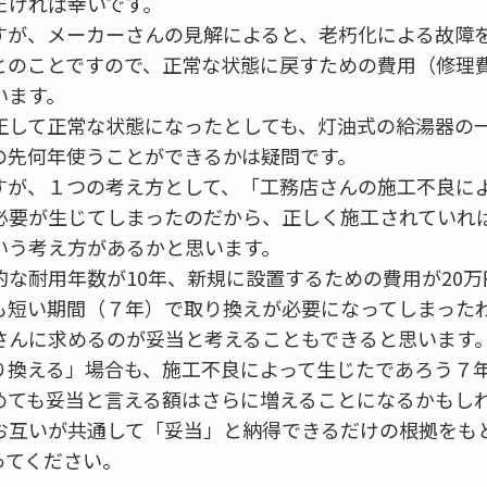
だければ幸いです。
すが、メーカーさんの見解によると、老朽化による故障
とのことですので、正常な状態に戻すための費用（修理
います。
正して正常な状態になったとしても、灯油式の給湯器の一
の先何年使うことができるかは疑問です。
すが、１つの考え方として、「工務店さんの施工不良に
必要が生じてしまったのだから、正しく施工されていれ
いう考え方があるかと思います。
な耐用年数が10年、新規に設置するための費用が20
も短い期間（７年）で取り換えが必要になってしまった
さんに求めるのが妥当と考えることもできると思います
り換える」場合も、施工不良によって生じたであろう７
めても妥当と言える額はさらに増えることになるかもし
お互いが共通して「妥当」と納得できるだけの根拠をも
ってください。