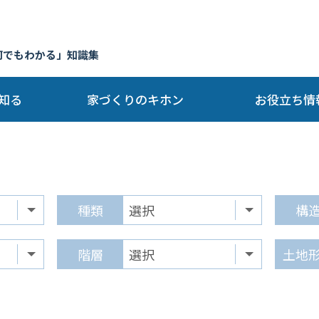
何でもわかる」知識集
知る
家づくりのキホン
お役立ち情
種類
構
階層
土地