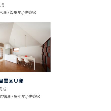
完成
木造
整形地
建築家
目黒区Ｕ邸
2完成
混構造
狭小地
建築家