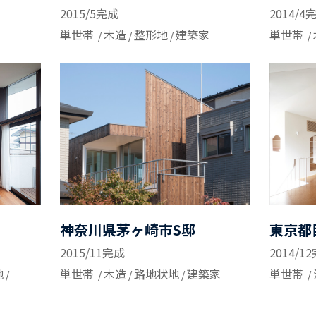
2015/5完成
2014/4
単世帯
木造
整形地
建築家
単世帯
神奈川県茅ヶ崎市S邸
東京都
2015/11完成
2014/1
地
単世帯
木造
路地状地
建築家
単世帯