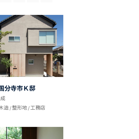
国分寺市Ｋ邸
完成
木造
整形地
工務店