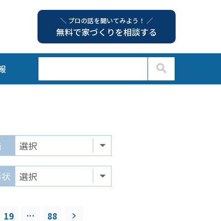
＼ プロの話を聞いてみよう！ ／
無料で家づくりを相談する
報
造
形状
...
19
88