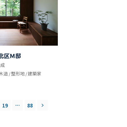
北区Ｍ邸
完成
木造
整形地
建築家
...
19
88