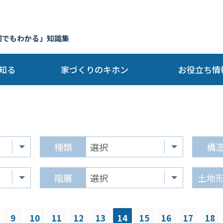
何でもわかる」知識集
知る
家づくりのキホン
お役立ち情
種類
構
階層
土地
9
10
11
12
13
14
15
16
17
18