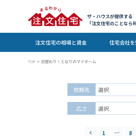
ザ・ハウスが提供する
「注文住宅のことなら
注文住宅の相場と資金
住宅会社を
TOP
日替わり！となりのマイホーム
依頼先
広さ
...
1
8