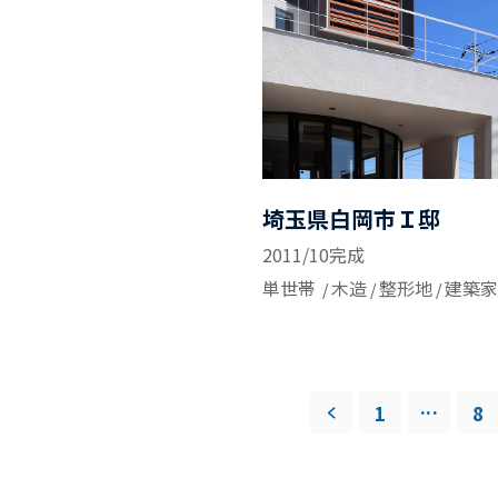
埼玉県白岡市Ｉ邸
2011/10完成
単世帯
木造
整形地
建築家
...
1
8