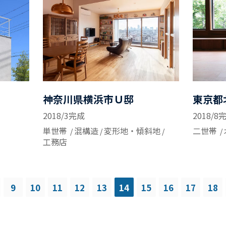
神奈川県横浜市Ｕ邸
東京都
2018/3完成
2018/8
単世帯
混構造
変形地・傾斜地
二世帯
工務店
9
10
11
12
13
14
15
16
17
18