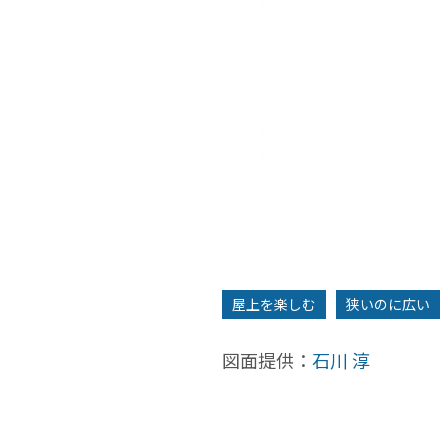
1F
屋上を楽しむ
狭いのに広い
図面提供：
石川 淳