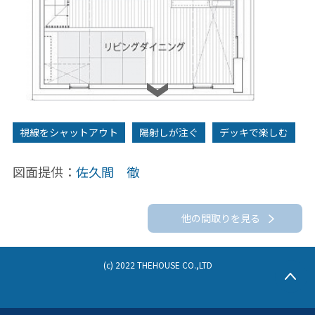
2F
視線をシャットアウト
陽射しが注ぐ
デッキで楽しむ
図面提供：
佐久間 徹
他の間取りを見る
(c) 2022 THEHOUSE CO.,LTD