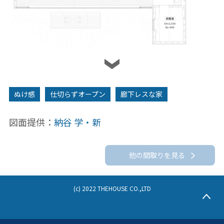
2F
ぬけ感
仕切らずオープン
廊下レスな家
図面提供：
納谷 学・新
他の間取りを見る
(c) 2022 THEHOUSE CO.,LTD