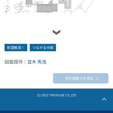
2F
眺望最高！
つながる中庭
図面提供：
並木 秀浩
他の間取りを見る
(c) 2022 THEHOUSE CO.,LTD