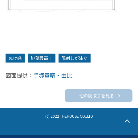
ぬけ感
眺望最高！
陽射しが注ぐ
図面提供：
手塚貴晴・由比
他の間取りを見る
(c) 2022 THEHOUSE CO.,LTD