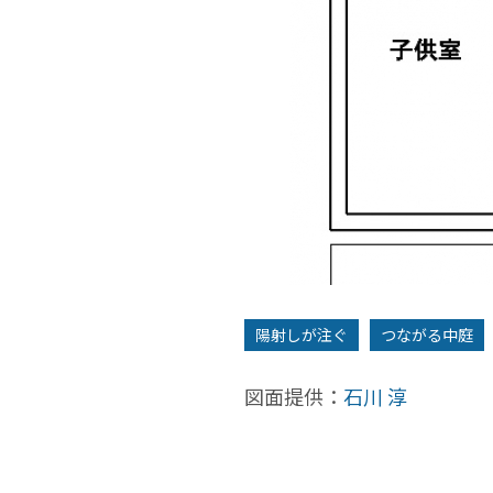
中2F
陽射しが注ぐ
つながる中庭
図面提供：
石川 淳