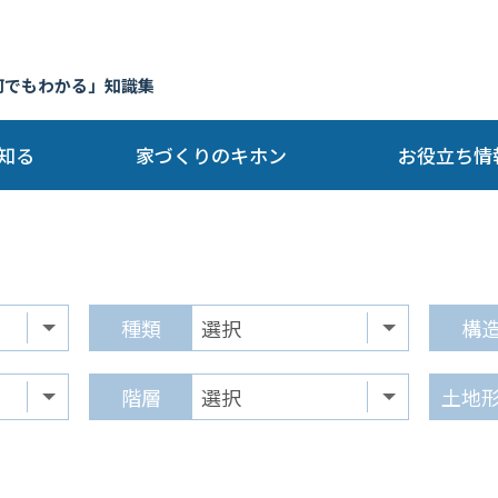
何でもわかる」知識集
知る
家づくりのキホン
お役立ち情
種類
構
階層
土地