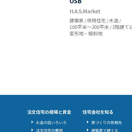
OSB
H.A.S.Market
建築家
併用住宅
木造
100平米～200平米
3階建て
変形地・傾斜地
注文住宅の相場と資金
住宅会社を知る
お金の話いろいろ
家づくりの依頼先
注文住宅の費用
建築家で建てる