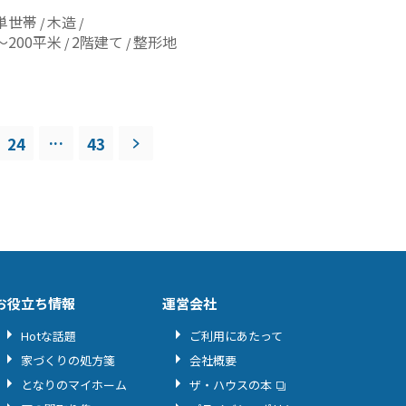
単世帯
木造
～200平米
2階建て
整形地
...
24
43
お役立ち情報
運営会社
Hotな話題
ご利用にあたって
家づくりの処方箋
会社概要
となりのマイホーム
ザ・ハウスの本