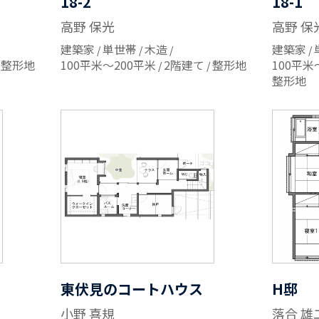
18-2
18-1
高野 保光
高野 保
建築家
単世帯
木造
建築家
整形地
100平米～200平米
2階建て
整形地
100平米
整形地
東伏見のコートハウス
H邸
小野 喜規
落合 雄