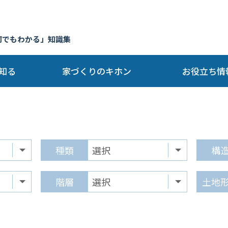
何でもわかる」知識集
知る
家づくりのキホン
お役立ち情
種類
構
階層
土地