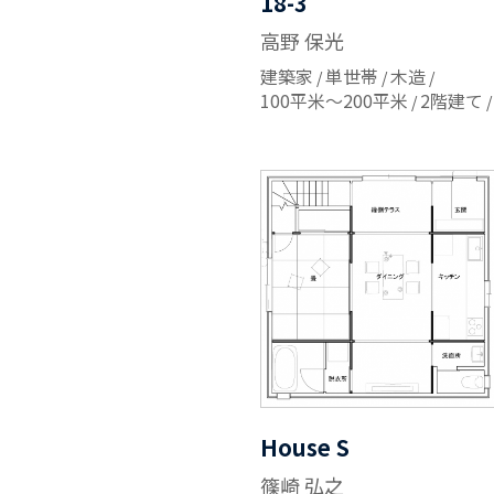
18-3
高野 保光
建築家
単世帯
木造
100平米～200平米
2階建て
House S
篠崎 弘之