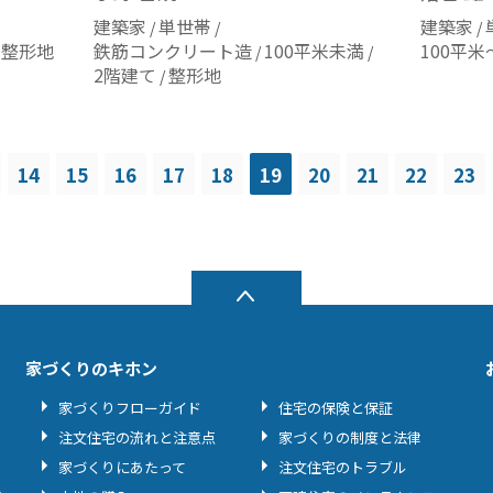
建築家
単世帯
建築家
整形地
鉄筋コンクリート造
100平米未満
100平米
2階建て
整形地
14
15
16
17
18
19
20
21
22
23
家づくりのキホン
家づくりフローガイド
住宅の保険と保証
注文住宅の流れと注意点
家づくりの制度と法律
家づくりにあたって
注文住宅のトラブル