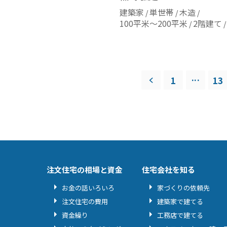
建築家
単世帯
木造
100平米～200平米
2階建て
...
1
13
注文住宅の相場と資金
住宅会社を知る
お金の話いろいろ
家づくりの依頼先
注文住宅の費用
建築家で建てる
資金繰り
工務店で建てる