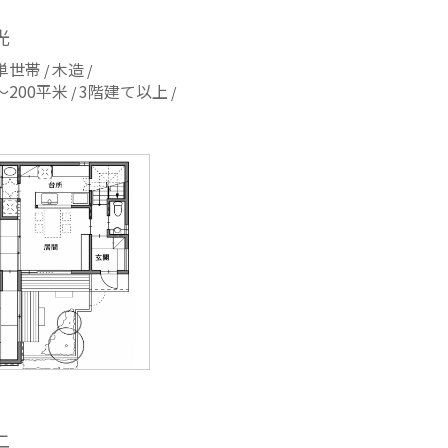
光
単世帯
木造
～200平米
3階建て以上
二