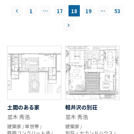
...
...
1
17
18
19
53
土間のある家
軽井沢の別荘
並木 秀浩
並木 秀浩
建築家
単世帯
建築家
鉄筋コンクリート造
別荘・セカンドハウス