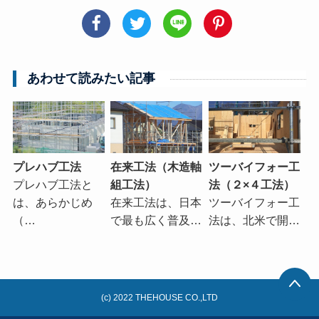
あわせて読みたい記事
プレハブ工法
在来工法（木造軸
ツーバイフォー工
プレハブ工法と
組工法）
法（２×４工法）
は、あらかじめ
在来工法は、日本
ツーバイフォー工
（…
で最も広く普及…
法は、北米で開…
(c) 2022 THEHOUSE CO.,LTD