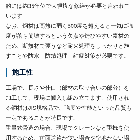
的には約35年位で大規模な修繕が必要と言われて
います。
なお、鋼材は高熱に弱く500度を超えると一気に強
度が落ち崩壊するという欠点や錆びやすい素材の
ため、断熱材で覆うなど耐火処理をしっかりと施
すことや防水、防錆処理、結露対策が必要です。
施工性
工場で、長さや仕口（部材の取り合いの部分）を
加工して、現場に搬入し組み立てます。使用され
る鋼材はJIS規格品で、強度や性能といった品質も
一定であることが特長です。
重量鉄骨造の場合、現場でクレーンなど重機を使
用するため、前面道路が狭い場合や空地がない場