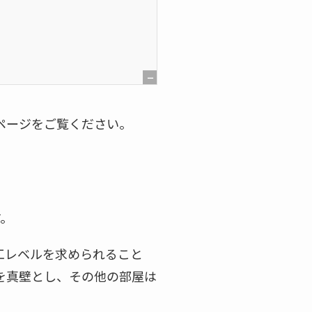
[
非
ページをご覧ください。
表
示
]
す。
工レベルを求められること
を真壁とし、その他の部屋は