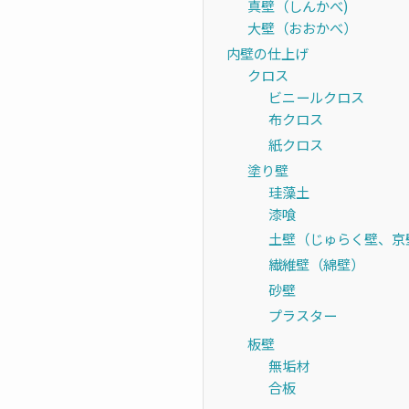
真壁（しんかべ)
大壁（おおかべ）
内壁の仕上げ
クロス
ビニールクロス
布クロス
紙クロス
塗り壁
珪藻土
漆喰
土壁（じゅらく壁、京
繊維壁（綿壁）
砂壁
プラスター
板壁
無垢材
合板