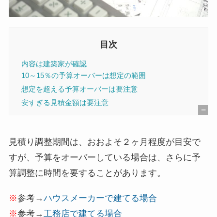
目次
内容は建築家が確認
10～15％の予算オーバーは想定の範囲
想定を超える予算オーバーは要注意
安すぎる見積金額は要注意
[
非
見積り調整期間は、おおよそ２ヶ月程度が目安で
表
すが、予算をオーバーしている場合は、さらに予
示
算調整に時間を要することがあります。
]
※
参考→
ハウスメーカーで建てる場合
※
参考→
工務店で建てる場合