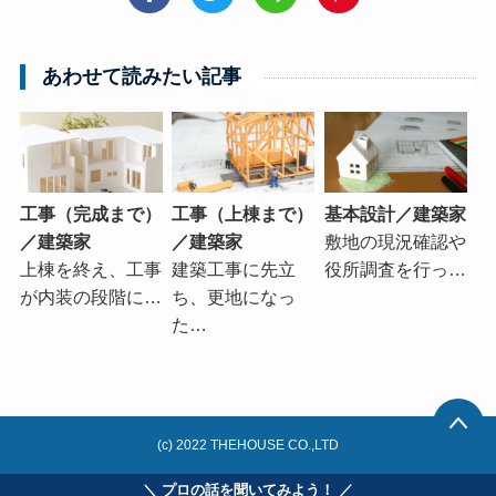
あわせて読みたい記事
工事（完成まで）
工事（上棟まで）
基本設計／建築家
／建築家
／建築家
敷地の現況確認や
上棟を終え、工事
建築工事に先立
役所調査を行っ…
が内装の段階に…
ち、更地になっ
た…
(c) 2022 THEHOUSE CO.,LTD
＼ プロの話を聞いてみよう！ ／