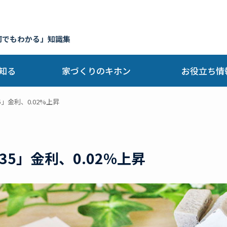
何でもわかる」知識集
知る
家づくりのキホン
お役立ち情
」金利、0.02%上昇
5」金利、0.02%上昇