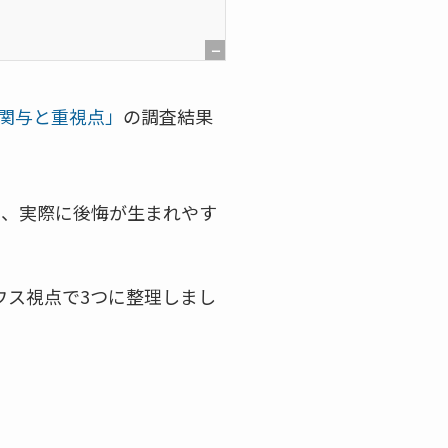
[
非
関与と重視点」
の調査結果
表
示
]
ト、実際に後悔が生まれやす
ウス視点で3つに整理しまし