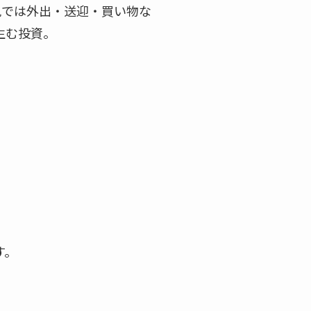
児では外出・送迎・買い物な
生む投資。
す。