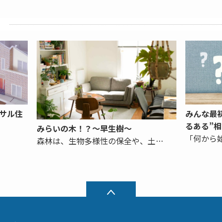
サル住
みんな最
るある”
みらいの木！？～早生樹～
「何から
森林は、生物多様性の保全や、土…