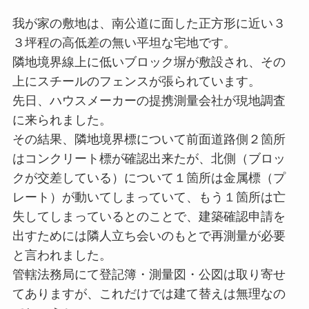
我が家の敷地は、南公道に面した正方形に近い３
３坪程の高低差の無い平坦な宅地です。
隣地境界線上に低いブロック塀が敷設され、その
上にスチールのフェンスが張られています。
先日、ハウスメーカーの提携測量会社が現地調査
に来られました。
その結果、隣地境界標について前面道路側２箇所
はコンクリート標が確認出来たが、北側（ブロッ
クが交差している）について１箇所は金属標（プ
レート）が動いてしまっていて、もう１箇所は亡
失してしまっているとのことで、建築確認申請を
出すためには隣人立ち会いのもとで再測量が必要
と言われました。
管轄法務局にて登記簿・測量図・公図は取り寄せ
てありますが、これだけでは建て替えは無理なの