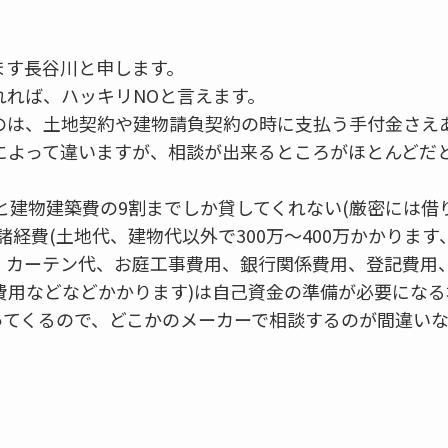
ます長谷川と申します。
れれば、ハッキリNOと言えます。
のは、土地契約や建物請負契約の時に支払う手付金さえ
によって違いますが、相談が出来るところがほとんどだ
と建物建築費の9割までしか貸してくれない(厳密には
諸経費(土地代、建物代以外で300万〜400万かかりま
、カーテン代、お庭工事費用、銀行関係費用、登記費用
費用などなどかかります)は自己資金の準備が必要になる
ってくるので、どこかのメーカーで相談するのが間違い
！
！