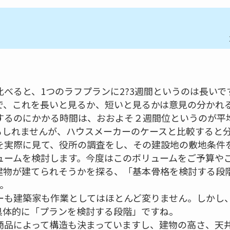
べると、1つのラフプランに2?3週間というのは長い
で、これを長いと見るか、短いと見るかは意見の分かれ
するのにかかる時間は、おおよそ２週間位というのが平
かもしれませんが、ハウスメーカーのケースと比較すると
を実際に見て、役所の調査をし、その建設地の敷地条件
ュームを検討します。今度はこのボリュームをご予算や
建物が建てられそうかを探る、「基本骨格を検討する段
。
ーも建築家も作業としてはほとんど変りません。しかし
具体的に「プランを検討する段階」ですね。
商品によって構造も決まっていますし、建物の高さ、天