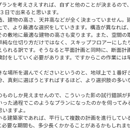
プランを考えさえすれば、自ずと他のことが決まるので
?３日で出来ると思います。
造、建物の高さ、天井高などが全く決まっていません。
上で、より最適な選択をしていきます。構造が異なれば
その敷地に最適な建物の高さも変ります。また、空間の
単純な仕切り方だけではなく、スキップフロアーにした
えられる訳です。そうなると平面計画と同時に、断面計
検討をしていく必要があります。ですからこの作業には
きな場所を選んでくださいというのと、地球上で１番好
分、真剣に選ぼうとすればするほど、より選択肢の多い
のものしか見えませんので、こういった影の試行錯誤が
いった過程でこのようなプランになったのかを伺ってみ
思いますよ。
いる建築家であれば、平行して複数の計画を進行してい
に必要な期間も、多少長くかかることがあるかもしれま