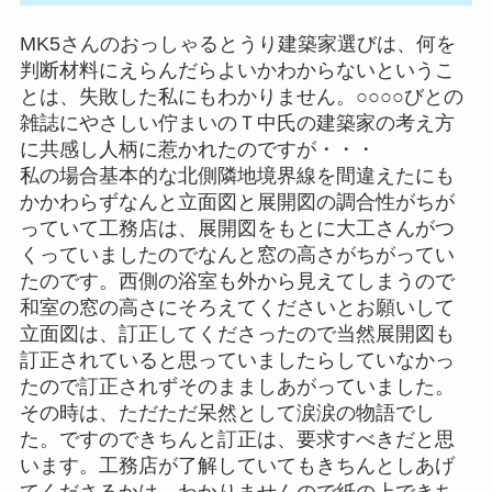
MK5さんのおっしゃるとうり建築家選びは、何を
判断材料にえらんだらよいかわからないというこ
とは、失敗した私にもわかりません。○○○○びとの
雑誌にやさしい佇まいのＴ中氏の建築家の考え方
に共感し人柄に惹かれたのですが・・・
私の場合基本的な北側隣地境界線を間違えたにも
かかわらずなんと立面図と展開図の調合性がちが
っていて工務店は、展開図をもとに大工さんがつ
くっていましたのでなんと窓の高さがちがってい
たのです。西側の浴室も外から見えてしまうので
和室の窓の高さにそろえてくださいとお願いして
立面図は、訂正してくださったので当然展開図も
訂正されていると思っていましたらしていなかっ
たので訂正されずそのまましあがっていました。
その時は、ただただ呆然として涙涙の物語でし
た。ですのできちんと訂正は、要求すべきだと思
います。工務店が了解していてもきちんとしあげ