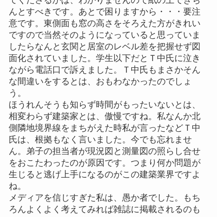
てくださるかは、わかりませんので紙の上できち
んとすべきです。あとで困りますから・・・要注
意です。東側面も窓の高さをそろえた方がきれい
ですので当然そのようになっていると思っていま
したらなんと玄関と居室のレベル差を把握せず図
面化されていました。学生以下だとＴ中氏に泣き
ながら電話口で訴えました。Ｔ中氏もまさかそん
な間違いをするとは、おもわなかったのでしょ
う。
ほうれんそうも知らず時間がもったいないとは、
相変わらず建築家とは、傲慢ですね。私なんか北
側隣地境界線をまちがえた時私が言ったなどＴ中
氏は、根拠もなく言いました。今でも忘れませ
ん。弟子の担当者が現況図と測量図の照らし合せ
をおこたわったのが原因です。つまり何か問題が
生じると逃げ上手になるのがこの建築業界ですよ
ね。
メディアを信じすぎた私は、愚か者でした。もち
ろんよくよく考えてみれば雑誌に掲載されるのも