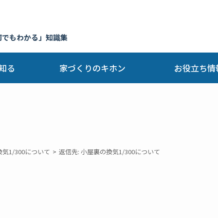
何でもわかる」知識集
知る
家づくりのキホン
お役立ち情
気1/300について
返信先: 小屋裏の換気1/300について