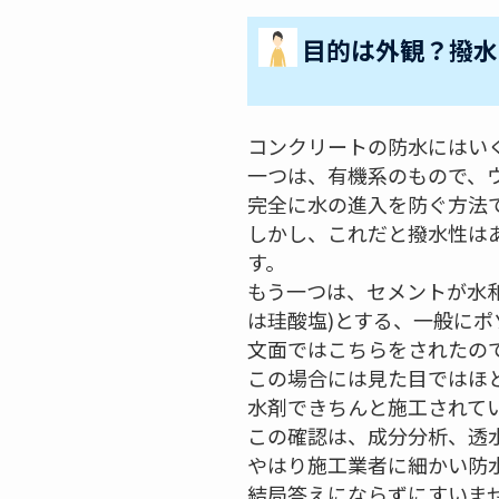
目的は外観？撥水
コンクリートの防水にはい
一つは、有機系のもので、
完全に水の進入を防ぐ方法
しかし、これだと撥水性は
す。
もう一つは、セメントが水
は珪酸塩)とする、一般に
文面ではこちらをされたの
この場合には見た目ではほ
水剤できちんと施工されて
この確認は、成分分析、透
やはり施工業者に細かい防
結局答えにならずにすいま