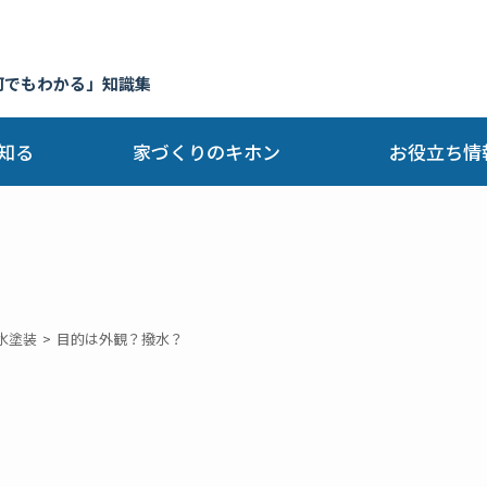
何でもわかる」知識集
知る
家づくりのキホン
お役立ち情
水塗装
目的は外観？撥水？