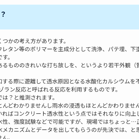
？
くつかの考え方があります。
ウレタン等のポリマーを主成分として洗浄、パテ埋、下
です。
あるもののきれいな打ち放しを、というより若干外観（
和する際に遊離して透水原因となる水酸化カルシウムを不
ポゾラン反応と呼ばれる反応を利用するものです。
では？と推測されます。
とんどわかりませんし雨水の浸透もほとんどかわりませ
いればコンクリート透水性という点ではそれなりに向上
水性、強度試験などで可能ですが、現場ではちょっと…
水メカニズムとデータを出してもらうのが先決では、と
せん。