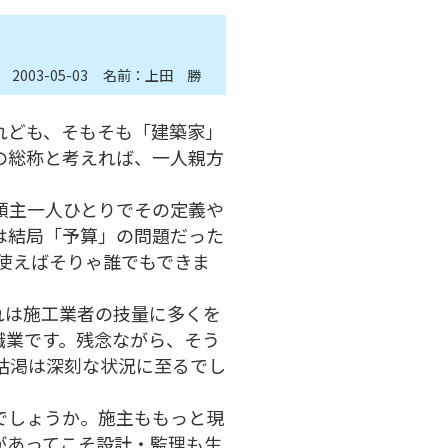
2003-05-03
名前：上田 勝
れども、そもそも「建築家」
の総称と考えれば、一人親方
頼主一人ひとりでその定義や
は結局「予算」の問題だった
も使えばそりゃ誰でもできま
れは施工業者の技量に多くを
職業です。残念ながら、そう
の枯渇は深刻な状況に至るでし
でしょうか。施主ももっと現
があってこそ設計・監理も生