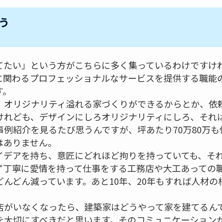
う
てたい」という方がこちらに多く集っているわけですけ
に関わるプロフェッショナルなサービスを提供する職能
す。
、オリジナリティ溢れる家づくりができるからとか、依
けれども、デザインにしろオリジナリティにしろ、それ
例紹介を見るたび思うんですが、坪あたり70万80万
はありません。
イデアを持ち、意匠にどれほど拘りを持っていても、そ
ず丁寧に愛情を持って仕事をする工務店や大工あっての
んどん減っています。あと10年、20年もすれば人材
店がいなくなったら、建築家はどうやって家を建てるん
を大切にすべきだと思います。そのコミュニケーション