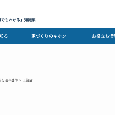
何でもわかる」知識集
知る
家づくりのキホン
お役立ち情
所を選ぶ基準
工務店