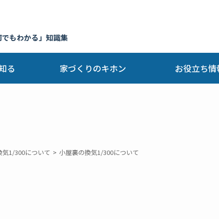
何でもわかる」知識集
知る
家づくりのキホン
お役立ち情
気1/300について
小屋裏の換気1/300について