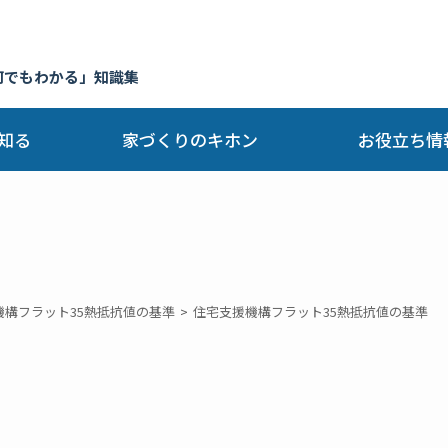
何でもわかる」知識集
知る
家づくりのキホン
お役立ち情
機構フラット35熱抵抗値の基準
住宅支援機構フラット35熱抵抗値の基準