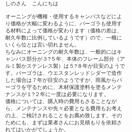
しのさん こんにちは
オーニングが機種・使用するキャンバスなどによ
り価格が大幅に変わるように、パーゴラも使用す
る材料によって価格が変わります（価格の差は、
耐久年数に比例しているようです）ので、一概に
いくら位とは言い切れません。
ちなみにオーニングの耐久年数は、一般的にはキ
ャンバス部分が３?５年、本体のフレーム部分（ア
ルミ製かステンレス製）は５?８年が目安のようで
す。パーゴラは、ウエスタンレッドシダーで造作
した場合は７年が目安のようですが、雨風からパ
ーゴラを守るために、木材保護塗料を塗るメンテ
ナンスが１?２年に一度は必要になります。
価格については、購入時の費用もさることなが
ら、メンテナンスや先々必要となる費用もお考え
の上、ご検討されることをお薦め致します。その
ためにも、まずは業者さんにお見積もりを依頼さ
れてはいかがでしょうか。